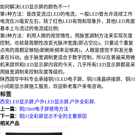
如何解决LED显示屏的颜色不一?
第1种方法：是改变流过LED的电流，一般LED管允许连续工作
电流在20毫安左右，除了红色LED有饱和现象外，其他LED亮度
基本上与流过的电流成比例;
第2种方法：利用人眼的视觉惰性，用脉宽调制方法来实现灰度
控制，也就是周期性改变光脉冲宽度(即占空比)，只要这个重复
点亮的周期足够短(即刷新频率足够高)，人眼是感觉不到发光象
素在抖动。由于脉宽调制更适合于数字控制，所以在普遍采用微
机来提供和LED显示屏内容的今天，几乎所有LED显示屏都是采
用脉宽调制来控制灰度等级的。
陕西国华中科专业承接铜川LED电子屏、铜川液晶拼接屏、铜川
小间距显示屏施工服务，欢迎新老客户来电咨询。
标签
西安LED显示屏
,
户外LED显示屏
,
户外全彩屏
,
上一篇：
铜川led电子屏使用方法
下一篇：
铜川全彩屏显示不全的主要原因
相关产品