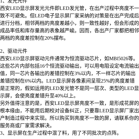
1、发光元件
西安LED显示屏发光元件即LED发光管，在出产过程中亮度不一
致不可避免。但LED电子显示屏厂家采纳的对策是在出产完成后
进行分档，相邻两档的亮度差越小，则一致性越好，但会形成的
成品率低和库存量高的表象越严峻。因而，各出产厂家都把相邻
两档的亮度差控制在20%摆布。
2、驱动元件
西安LED显示屏驱动元件通常为恒流驱动芯片，如MBl5026等。
这些芯片内部包括16个恒流驱动输出，可以用电阻设定电流输出
值，同一芯片各输出的差错控制在3%以内，不一样芯片的输出
差错控制在6%以内。LED显示屏各像素间呈现25%的亮度差错
是正常的，假如运用的LED发光管不是同一层次、类型的LED显
示屏，会使亮度差错升至40%以上。
另外值得注意的是，西安LED显示屏亮度不一致，是形成花屏的
根本缘由，不能用后期校对设备纠正，只要靠LED显示屏厂家出
产制造过程中来实现。所以购买到亮度不一致的屏，请联系你的
服务商或厂家需求解决。
3、显示屏在生产过程中混了料，用了不同批次的点阵。