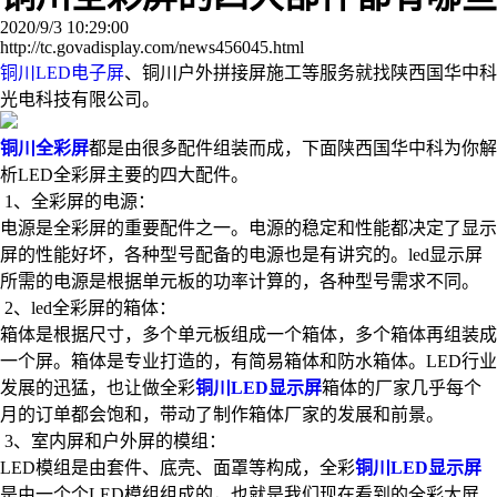
2020/9/3 10:29:00
http://tc.govadisplay.com/news456045.html
铜川LED电子屏
、铜川户外拼接屏施工等服务就找陕西国华中科
光电科技有限公司。
铜川全彩屏
都是由很多配件组装而成，下面陕西国华中科为你解
析LED全彩屏主要的四大配件。
1、全彩屏的电源：
电源是全彩屏的重要配件之一。电源的稳定和性能都决定了显示
屏的性能好坏，各种型号配备的电源也是有讲究的。led显示屏
所需的电源是根据单元板的功率计算的，各种型号需求不同。
2、led全彩屏的箱体：
箱体是根据尺寸，多个单元板组成一个箱体，多个箱体再组装成
一个屏。箱体是专业打造的，有简易箱体和防水箱体。LED行业
发展的迅猛，也让做全彩
铜川LED显示屏
箱体的厂家几乎每个
月的订单都会饱和，带动了制作箱体厂家的发展和前景。
3、室内屏和户外屏的模组：
LED模组是由套件、底壳、面罩等构成，全彩
铜川LED显示屏
是由一个个LED模组组成的，也就是我们现在看到的全彩大屏