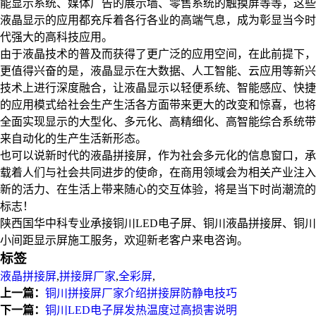
能显示系统、媒体广告的展示墙、零售系统的触摸屏等等，这些
液晶显示的应用都充斥着各行各业的高端气息，成为彰显当今时
代强大的高科技应用。
由于液晶技术的普及而获得了更广泛的应用空间，在此前提下，
更值得兴奋的是，液晶显示在大数据、人工智能、云应用等新兴
技术上进行深度融合，让液晶显示以轻便系统、智能感应、快捷
的应用模式给社会生产生活各方面带来更大的改变和惊喜，也将
全面实现显示的大型化、多元化、高精细化、高智能综合系统带
来自动化的生产生活新形态。
也可以说新时代的液晶拼接屏，作为社会多元化的信息窗口，承
载着人们与社会共同进步的使命，在商用领域会为相关产业注入
新的活力、在生活上带来随心的交互体验，将是当下时尚潮流的
标志！
陕西国华中科专业承接铜川LED电子屏、铜川液晶拼接屏、铜川
小间距显示屏施工服务，欢迎新老客户来电咨询。
标签
液晶拼接屏
,
拼接屏厂家
,
全彩屏
,
上一篇：
铜川拼接屏厂家介绍拼接屏防静电技巧
下一篇：
铜川LED电子屏发热温度过高损害说明