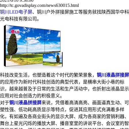
2021/6/10 9:58:00
http://tc.govadisplay.com/news630015.html
铜川LED电子屏
、铜川户外拼接屏施工等服务就找陕西国华中科
光电科技有限公司。
科技改变生活，也塑造着这个时代的繁荣景象，
铜川液晶拼接屏
的应用作为新时代科技创造的典型代表，是横串大街小巷的标
识，越来越普及于日常的生活和生产活动中，也折射出液晶显示
应用对社会创造力的积极意义。
对于
铜川液晶拼接屏
来说，凭借着高清高亮、画面逼真生动、可
塑性强、低功耗高质显示等特点，促进其应用形式充满着多样
化，有如遍及各商业街头的显示大屏、成为各商家的营销利器、
舞台上星光闪烁的播放大屏、播音室里的讲说平台、会议室的智