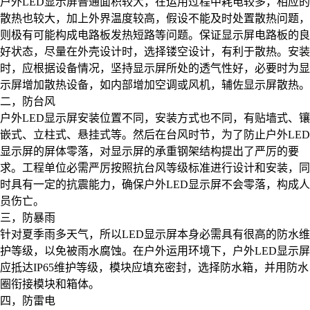
户外LED显示屏普通面积较大，在运用过程中耗电较多，相应的
散热也较大，加上外界温度较高，假设不能及时处置散热问题，
则极有可能构成电路板发热短路等问题。保证显示屏电路板的良
好状态，尽量在外壳设计时，选择镂空设计，有利于散热。安装
时，应根据设备情况，坚持显示屏所处的透气性好，必要时为显
示屏增加散热设备，如内部增加空调或风机，辅佐显示屏散热。
二，防台风
户外LED显示屏安装位置不同，安装方式也不同，有贴墙式、镶
嵌式、立柱式、悬挂式等。然后在台风时节，为了防止户外LED
显示屏的屏体零落，对显示屏的承重钢架结构提出了严厉的要
求。工程单位必需严厉按照抗台风等级标准进行设计和安装，同
时具有一定的抗震能力，确保户外LED显示屏不会零落，构成人
员伤亡。
三，防暴雨
针对夏季雨多天气，所以LED显示屏本身必需具有很高的防水维
护等级，以免被雨水腐蚀。在户外运用环境下，户外LED显示屏
应抵达IP65维护等级，模块应填充密封，选择防水箱，并用防水
圈衔接模块和箱体。
四，防雷电