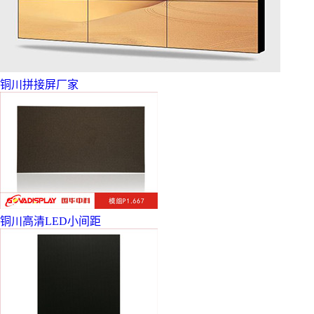
铜川拼接屏厂家
铜川高清LED小间距