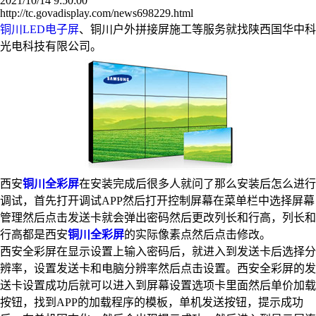
2021/10/14 9:50:00
http://tc.govadisplay.com/news698229.html
铜川LED电子屏
、铜川户外拼接屏施工等服务就找陕西国华中科
光电科技有限公司。
西安
铜川全彩屏
在安装完成后很多人就问了那么安装后怎么进行
调试，首先打开调试APP然后打开控制屏幕在菜单栏中选择屏幕
管理然后点击发送卡就会弹出密码然后更改列长和行高，列长和
行高都是西安
铜川全彩屏
的实际像素点然后点击修改。
西安全彩屏在显示设置上输入密码后，就进入到发送卡后选择分
辨率，设置发送卡和电脑分辨率然后点击设置。西安全彩屏的发
送卡设置成功后就可以进入到屏幕设置选项卡里面然后单价加载
按钮，找到APP的加载程序的模板，单机发送按钮，提示成功