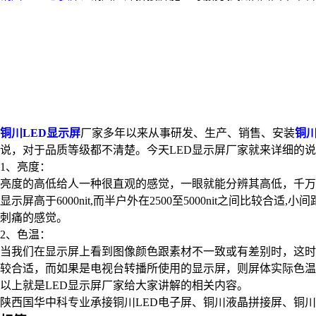
铜川LED显示屏
厂家多年以来从事研发、生产、销售、安装
铜川
说，对于品质等级都不清楚。今天LED显示屏厂家就来详细的
1、亮度：
亮度的高低给人一种很直观的感觉，一眼就能分辨其高低，千万不
显示屏高于6000nit,而半户外在2500至5000nit之间比
刺痛的感觉。
2、色温：
当我们在显示屏上看到图像颜色跟素材不一致或有差别时，这时我
较合适，而如果是电视台转播所使用的显示屏，则屏体实际色温
以上就是LED显示屏厂家给大家讲解的相关内容。
陕西国华中科专业承接铜川LED电子屏、铜川液晶拼接屏、铜