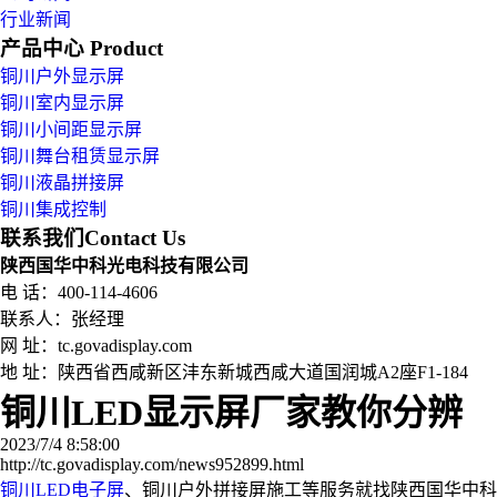
行业新闻
产品中心
Product
铜川户外显示屏
铜川室内显示屏
铜川小间距显示屏
铜川舞台租赁显示屏
铜川液晶拼接屏
铜川集成控制
联系我们
Contact Us
陕西国华中科光电科技有限公司
电 话：400-114-4606
联系人：张经理
网 址：tc.govadisplay.com
地 址：
陕西省西咸新区沣东新城西咸大道国润城A2座F1-184
铜川LED显示屏厂家教你分辨
2023/7/4 8:58:00
http://tc.govadisplay.com/news952899.html
铜川LED电子屏
、铜川户外拼接屏施工等服务就找陕西国华中科