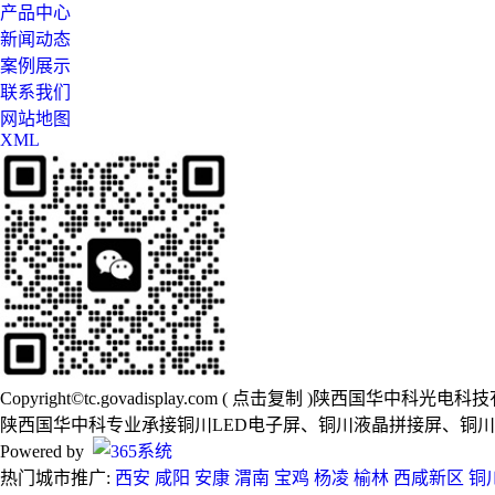
产品中心
新闻动态
案例展示
联系我们
网站地图
XML
Copyright©
tc.govadisplay.com
(
点击复制
)陕西国华中科光电科技
陕西国华中科专业承接铜川LED电子屏、铜川液晶拼接屏、铜
Powered by
热门城市推广:
西安
咸阳
安康
渭南
宝鸡
杨凌
榆林
西咸新区
铜