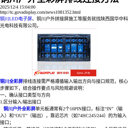
2025/12/4 15:04:00
http://tc.govadisplay.com/news1081352.html
铜川LED电子屏
、铜川户外拼接屏施工等服务就找陕西国华中科
光电科技有限公司。
铜川全彩屏
排线连接需严格遵循输入输出方向与接口规范，‌核心
步骤如下‌，结合操作要点与风险规避说明：
‌一、确认接口类型与方向‌
‌1.区分输入/输出接口‌
铜川户外全彩屏
单元板通常有2个16PIN接口，标注“IN”（输
入）和“OUT”（输出），靠近芯片（如74HC245/244）的为输入
接口；