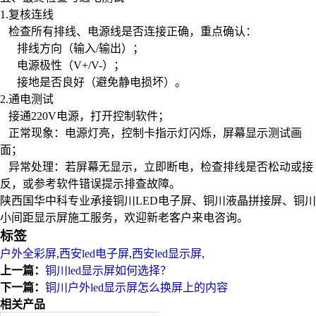
‌1.复核连线‌
检查所有排线、电源线是否连接正确，重点确认：
排线方向（输入/输出）；
电源极性（V+/V-）；
接地是否良好（避免静电损坏）。
2.‌通电测试‌
接通220V电源，打开控制软件；
‌ 正常现象‌：电源灯亮，控制卡指示灯闪烁，屏幕显示测试画
面；
‌ 异常处理‌：若屏幕无显示，立即断电，检查排线是否松动或接
反，或参考软件错误提示排查故障。
陕西国华中科专业承接铜川LED电子屏、铜川液晶拼接屏、铜川
小间距显示屏施工服务，欢迎新老客户来电咨询。
标签
户外全彩屏
,
西安led电子屏
,
西安led显示屏
,
上一篇：
铜川led显示屏如何选择？
下一篇：
铜川户外led显示屏怎么换屏上的内容
相关产品