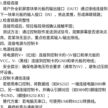
‌1.逐级连接‌
将户外全彩屏首块单元板的‌输出接口（OUT）‌通过排线连接到
下一块单元板的输入接口（IN），依此类推，形成串联链路；
‌2.检查链路完整性‌
连接完成后，轻拉每段排线确认接触牢固；
‌ 测试方法‌：通过控制软件发送测试信号，观察屏幕是否逐块点
亮，若某块无显示，重点检查其输入/输出排线。
‌四、连接电源与控制卡‌
‌1.电源线连接‌
将电源的V+（红线）连接到控制卡的+5V接口和单元板的
VCC，V-（黑线）连接到控制卡的GND和单元板的地线；
‌ 安全提示‌：确保电源电压符合要求（通常为5V），避免过压损
坏设备。
‌2.控制卡通信连接‌
若使用串口控制，将数据线（如RS232）一端连接电脑DB9串
口，另一端连接控制卡，并确认引脚对应（如DB9的5脚接控制
卡GND，3脚接RS232-RX）；
‌ 替代方案‌：若电脑无串口，可使用USB转RS232转换线。
‌五、最终检查与通电测试‌