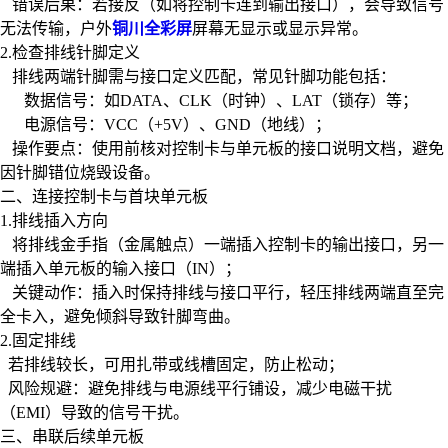
‌ 错误后果‌：若接反（如将控制卡连到输出接口），会导致信号
无法传输，户外
铜川全彩屏
屏幕无显示或显示异常。
‌2.检查排线针脚定义‌
排线两端针脚需与接口定义匹配，常见针脚功能包括：
‌ 数据信号‌：如DATA、CLK（时钟）、LAT（锁存）等；
‌ 电源信号‌：VCC（+5V）、GND（地线）；
‌ 操作要点‌：使用前核对控制卡与单元板的接口说明文档，避免
因针脚错位烧毁设备。
‌二、连接控制卡与首块单元板‌
‌1.排线插入方向‌
将排线金手指（金属触点）一端插入控制卡的输出接口，另一
端插入单元板的‌输入接口（IN）‌；
‌ 关键动作‌：插入时保持排线与接口平行，轻压排线两端直至完
全卡入，避免倾斜导致针脚弯曲。
‌2.固定排线‌
若排线较长，可用扎带或线槽固定，防止松动；
‌ 风险规避‌：避免排线与电源线平行铺设，减少电磁干扰
（EMI）导致的信号干扰。
‌三、串联后续单元板‌