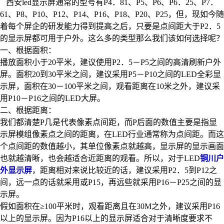
西安led显示屏通常的型号有P4．81、P5、P6、P6．25、P7．
61、P8、P10、P12、P14、P16、P18、P20、P25，但，现如今随
着每个屏企的研发能力得到提高之后，只要是点间距大于P2．5
的显示屏都可用于户外。这么多的类型那么我们该如何选择呢？
一、根据面积：
播放面积小于20平米，建议使用P2．5－P5之间的高清刷新户外
屏。面积20到30平米之间，建议采用P5－P10之间的LED全彩显
示屏，面积在30－100平米之间，观看距离在10米之外，建议采
用P10－P16之间的LED大屏。
二、根据距离：
我们都清楚P几是代表像素点间距，而P后面的数值主要是指显
示屏模组像素点之间的距离，在LED行业通常称为点间距。而这
个点间距的数值越小，其单位像素点就越高，显示屏的显示画面
也就越清晰，也会越适合近距离的观看。所以，对于LED
铜川户
外显示屏
，距离相对来说比较近的话，建议采用P2．5到P12之
间，远一点的话就采用或P15，再远些就采用P16－P25之间的显
示屏。
假如面积在≥100平米时，观看距离且在30M之外，建议采用P16
以上的显示屏。因为P16以上的显示屏适合对于清晰度要求不