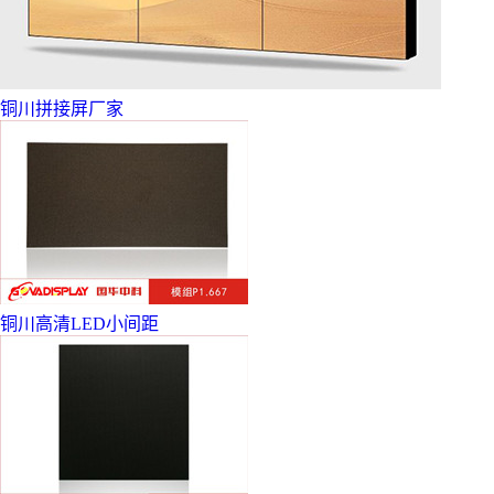
铜川拼接屏厂家
铜川高清LED小间距