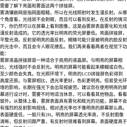
需要了解下亮面和雾面这两个拼接屏。
雾滴镶嵌网是指网面粗糙，所以在光线照射时发生漫反射。从哪
个角度看，光线就不会刺眼，而且可以看到反射。在反射的情况
下，你仍然可以在屏幕上看到图像，这是由雾屏表面雾化和光线
漫反射造成的。它的透光率比明亮的荧光屏要低。亮面拼接屏，
平整光滑。反射是明亮的面反射。眼睛可能只是被明亮的脸反射
的光击中，而且会令人眼花缭乱。我们再来看看两者在视觉下功
能：
雾屏液晶拼接屏是一种适合于商用的液晶屏。与明亮的屏幕相
比，光线强时不会反射光。明亮的屏幕可能看起来模糊或白色。
至少颜色会失真。在光照环境下，明亮的LCD拼接屏色彩得到
高度还原。与雾屏相比，透光率更好，色彩更明亮。但易受光环
境的影响，长期在强光下会出现视疲劳。建议您在使用明亮的屏
幕进行设计时，需要不时地适当休息，可以看看其他物品，看看
窗外。从整体上看，雾屏表面具有雾化和眩光的功能，屏幕不会
有强烈的反射影响视线，相对透光率也不像明亮的屏幕那么高。
表面硬度低，一般只有2H。明亮的屏幕透光率高，不反射图像
清晰，但反射问题严重，有反射时很难看到屏幕。表面硬度高于