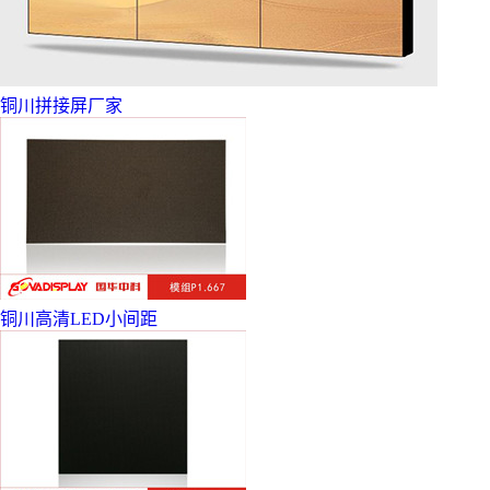
铜川拼接屏厂家
铜川高清LED小间距